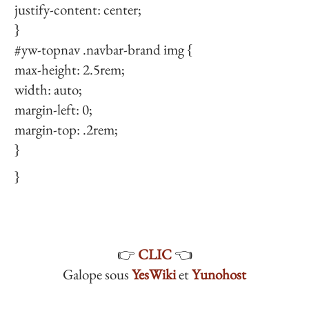
justify-content: center;
}
#yw-topnav .navbar-brand img {
max-height: 2.5rem;
width: auto;
margin-left: 0;
margin-top: .2rem;
}
}
👉
CLIC
👈
Galope sous
YesWiki
et
Yunohost