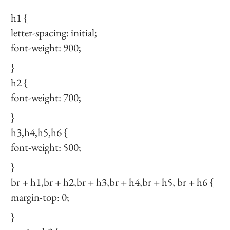
h1 {
letter-spacing: initial;
font-weight: 900;
}
h2 {
font-weight: 700;
}
h3,h4,h5,h6 {
font-weight: 500;
}
br + h1,br + h2,br + h3,br + h4,br + h5, br + h6 {
margin-top: 0;
}