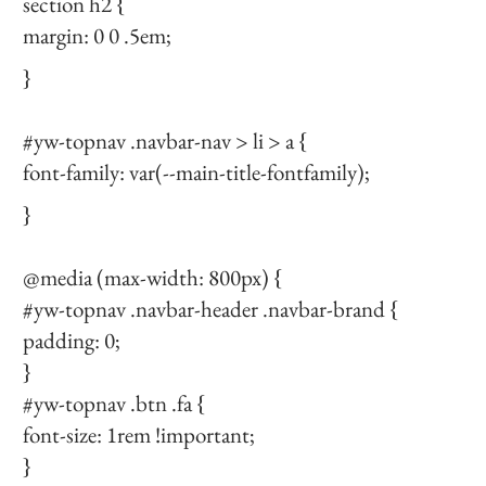
section h2 {
margin: 0 0 .5em;
}
#yw-topnav .navbar-nav > li > a {
font-family: var(--main-title-fontfamily);
}
@media (max-width: 800px) {
#yw-topnav .navbar-header .navbar-brand {
padding: 0;
}
#yw-topnav .btn .fa {
font-size: 1rem !important;
}