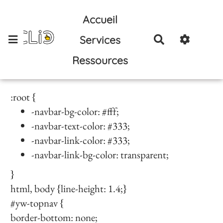
Aller au contenu principal
Accueil
Services
Rechercher
Ressources
:root {
-navbar-bg-color: #fff;
-navbar-text-color: #333;
-navbar-link-color: #333;
-navbar-link-bg-color: transparent;
}
html, body {line-height: 1.4;}
#yw-topnav {
border-bottom: none;